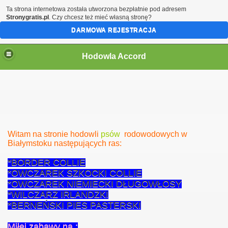
Ta strona internetowa została utworzona bezpłatnie pod adresem
Stronygratis.pl
. Czy chcesz też mieć własną stronę?
DARMOWA REJESTRACJA
Hodowla Accord
Witam na stronie hodowli
psów
rodowodowych w
Białymstoku następujących ras:
*BORDER COLLIE
*OWCZAREK SZKOCKI COLLIE
*OWCZAREK NIEMIECKI DŁUGOWŁOSY
*WILCZARZ IRLANDZKI
*BERNEŃSKI PIES PASTERSKI
Miłej zabawy na :